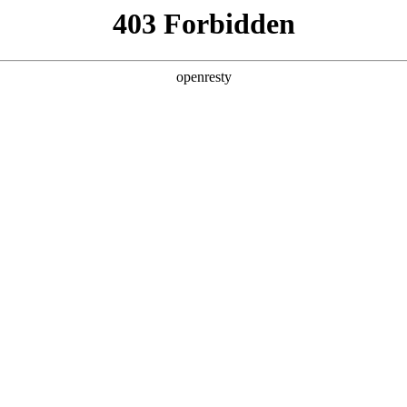
产品及服务
行业解决方案
合作伙伴
投资者关系
w66利来国际旗舰厅数码的重要发展战略之一。w66利来国际旗舰厅数码
，建立和完善有效的、可持续、可信赖的网络安全与隐私保护保障体系
6利来国际旗舰厅数码充分理解隐私保护的重要性，致力于保护消费者、客户
数据保护法律法规。